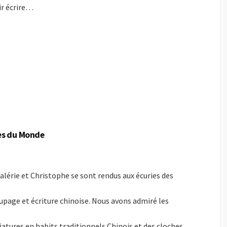
ir écrire…
ges du Monde
Valérie et Christophe se sont rendus aux écuries des
coupage et écriture chinoise. Nous avons admiré les
iatures en habits traditionnels Chinois et des cloches