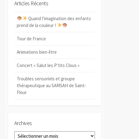
e
Articles Récents
e
r
r
r
c
c
Quand l’imagination des enfants
h
h
e
prend de la couleur !
e
Tour de France
Animations bien être
Concert « Salut les P’tits Clous »
Troubles sensoriels et groupe
thérapeutique au SAMSAH de Saint-
Flour
Archives
A