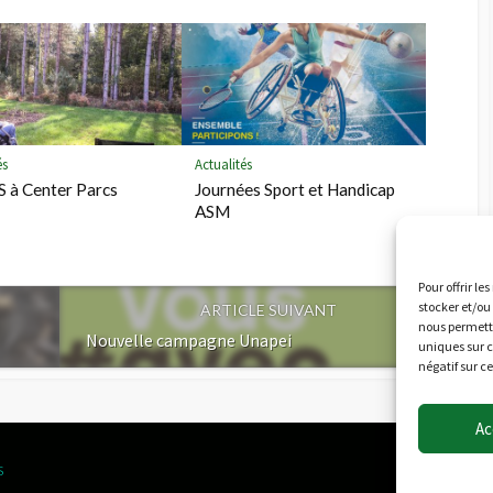
d
k
l
y
és
Actualités
 à Center Parcs
Journées Sport et Handicap
ASM
Pour offrir le
stocker et/ou
ARTICLE SUIVANT
nous permettr
Nouvelle campagne Unapei
uniques sur c
négatif sur c
Ac
s