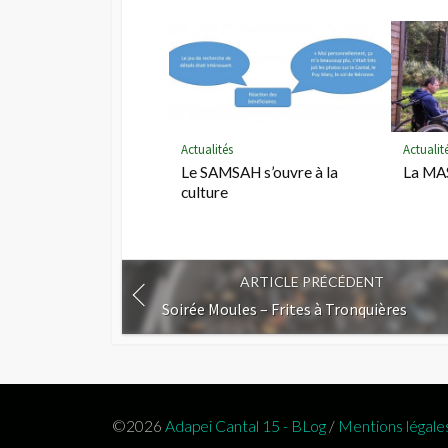
o
k
m
a
r
k
Actualités
Actualit
Le SAMSAH s’ouvre à la
La MAS
culture
ARTICLE PRÉCÉDENT
Soirée Moules – Frites à Tronquières
©2026
Adapei Cantal 15 - BLog
/
Mentions légale