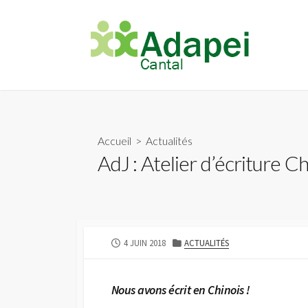
A
l
l
e
r
a
u
c
Accueil
>
Actualités
o
AdJ : Atelier d’écriture C
n
t
e
n
u
D
4 JUIN 2018
C
ACTUALITÉS
A
A
T
T
E
É
Nous avons écrit en Chinois !
D
G