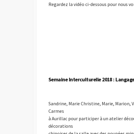
E
O
Regardez la vidéo ci-dessous pour nous vo
P
R
U
I
B
E
L
S
I
C
A
T
I
O
N
Semaine Interculturelle 2018 : Langa
Sandrine, Marie Christine, Marie, Marion, 
Carmes
à Aurillac pour participer à un atelier dé
décorations
chinoises de la salle avec des poupées min