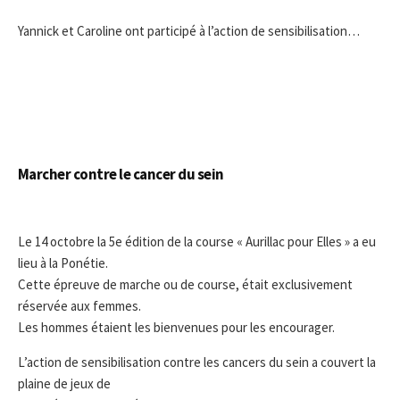
P
R
U
I
Yannick et Caroline ont participé à l’action de sensibilisation…
B
E
L
S
I
C
A
T
I
O
Marcher contre le cancer du sein
N
Le 14 octobre la 5e édition de la course « Aurillac pour Elles » a eu
lieu à la Ponétie.
Cette épreuve de marche ou de course, était exclusivement
réservée aux femmes.
Les hommes étaient les bienvenues pour les encourager.
L’action de sensibilisation contre les cancers du sein a couvert la
plaine de jeux de