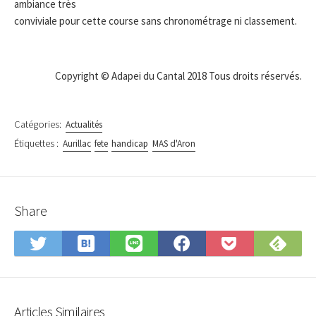
ambiance très
conviviale pour cette course sans chronométrage ni classement.
Copyright © Adapei du Cantal 2018 Tous droits réservés.
Catégories:
Actualités
Étiquettes :
Aurillac
fete
handicap
MAS d'Aron
Share
S
S
S
S
S
S
a
u
h
h
h
a
v
b
a
a
a
v
e
s
r
r
r
e
t
c
e
e
e
t
Articles Similaires