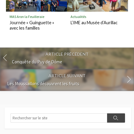
MAS Aron la Feuilleraie
Actualités
Journée « Guinguette »
L’IME au Musée d’Aurillac
avec les familles
ARTICLE PRÉCÉDENT
Conquête du Puy de Dôme
ARTICLE SUIVANT
Les Moussaillons découvrent les fruits
R
R
e
e
c
c
h