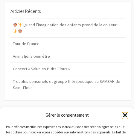
h
e
e
r
Articles Récents
r
c
c
h
Quand l’imagination des enfants prend de la couleur !
h
e
e
Tour de France
Animations bien être
Concert « Salut les P’tits Clous »
Troubles sensoriels et groupe thérapeutique au SAMSAH de
Saint-Flour
Gérer le consentement
Archives
A
Pour offrir les meilleures expériences, nous utilisons des technologies telles que
les cookies pour stocker et/ou accéder aux informations des appareils. Le fait de
r