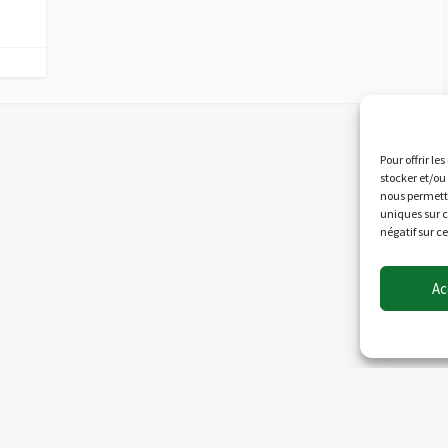
Pour offrir le
stocker et/ou
nous permettr
uniques sur c
négatif sur c
Ac