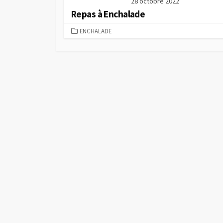
28 octobre 2022
Repas à Enchalade
C
ENCHALADE
A
T
É
G
O
R
I
E
S