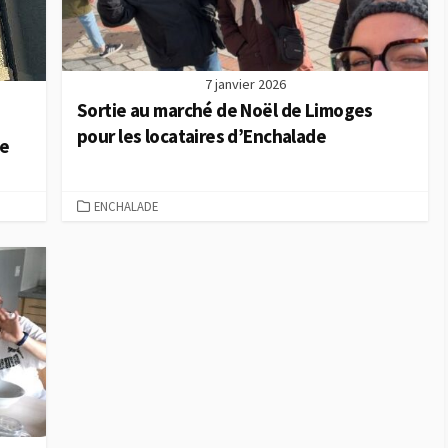
7 janvier 2026
Sortie au marché de Noël de Limoges
pour les locataires d’Enchalade
de
C
ENCHALADE
A
T
É
G
O
R
I
E
S