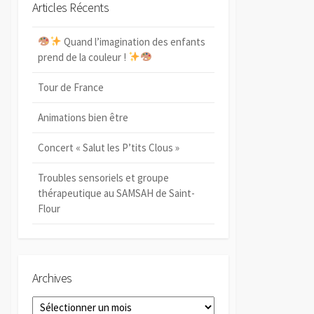
e
Articles Récents
e
r
r
r
c
c
Quand l’imagination des enfants
h
h
e
prend de la couleur !
e
Tour de France
Animations bien être
Concert « Salut les P’tits Clous »
Troubles sensoriels et groupe
thérapeutique au SAMSAH de Saint-
Flour
Archives
A