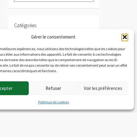
r
c
h
i
Catégories
v
e
C
Gérer le consentement
s
a
s meilleures expériences, nous utilisons des technologies telles que les cookies pour
t
 accéder aux informations des appareils. Le fait de consentir à ces technologies
é
a de traiter des données telles que le comportement de navigation ou les ID
g
e site. Le fait de ne pas consentir ou de retirer son consentement peut avoir un effet
o
ertaines caractéristiques et fonctions.
r
i
e
cepter
Refuser
Voir les préférences
s
Politique de cookies