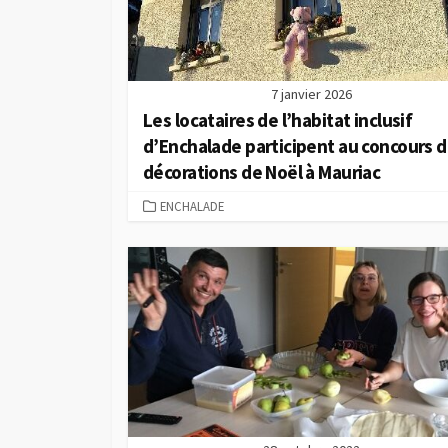
7 janvier 2026
Les locataires de l’habitat inclusif
d’Enchalade participent au concours 
décorations de Noël à Mauriac
C
ENCHALADE
A
T
É
G
O
R
I
E
S