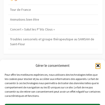
e
Tour de France
Animations bien être
Concert « Salut les P’tits Clous »
Troubles sensoriels et groupe thérapeutique au SAMSAH de
Saint-Flour
Gérer le consentement
Archives
A
Pour offrir les meilleures expériences, nous utilisons des technologies telles que
les cookies pour stocker et/ou accéder aux informations des appareils. Le fait de
r
consentir à ces technologies nous permettra de traiter des données telles que le
c
comportement de navigation ou les ID uniques sur ce site. Le fait de ne pas
h
consentir ou de retirer son consentement peut avoir un effet négatif sur certaines
i
caractéristiques et fonctions.
Catégories
v
e