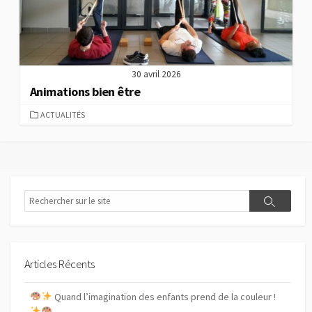
30 avril 2026
Animations bien être
C
ACTUALITÉS
A
T
É
G
O
R
R
R
I
e
e
E
c
c
S
h
h
e
e
r
Articles Récents
r
c
c
h
Quand l’imagination des enfants prend de la couleur !
h
e